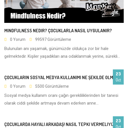
MINDFULNESS NEDIR? ÇOCUKLARLA NASIL UYGULANIR?
0 Yorum
99597 Görüntüleme
Bulunulan anı yaşamak, günümüzde oldukça zor bir hale
gelmektedir. Kişiler yaşadıkları ana odaklanmak yerine, sürekli...
23
ÇOCUKLARIN SOSYAL MEDYA KULLANIMI NE ŞEKILDE OLMALI?
Oct
0 Yorum
5500 Görüntüleme
Sosyal medya kullanım oranı çağın gerekliliklerinden bir tanesi
olarak ciddi şekilde artmaya devam ederken anne...
23
ÇOCUKLARDA HAYALI ARKADAŞ! NASIL TEPKI VERMELIYIZ?
Oct