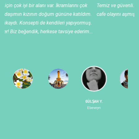
Temiz ve güvenli.Nezih bir yer. Oyun parkı ve lüks restaurant
.
cafe olayını aşmışlar... Doğum günü partileri için daha iyisini
.
göremedim henüz.
.
GÜLŞAH Y.
Ebeveyn