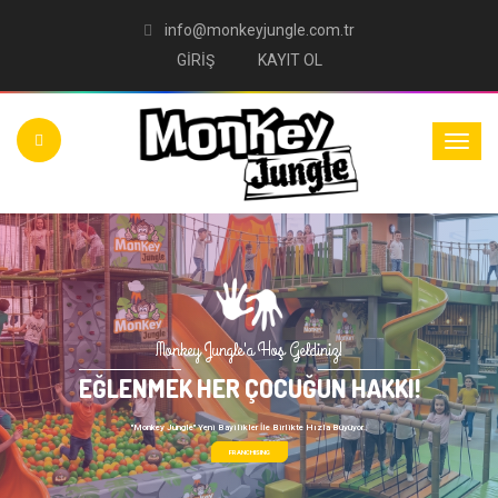
info@monkeyjungle.com.tr
GİRİŞ
KAYIT OL
Monkey Jungle'a Hoş Geldiniz!
EĞLENMEK HER ÇOCUĞUN HAKKI!
"Monkey Jungle" Yeni Bayilikler İle Birlikte Hızla Büyüyor..
FRANCHISING