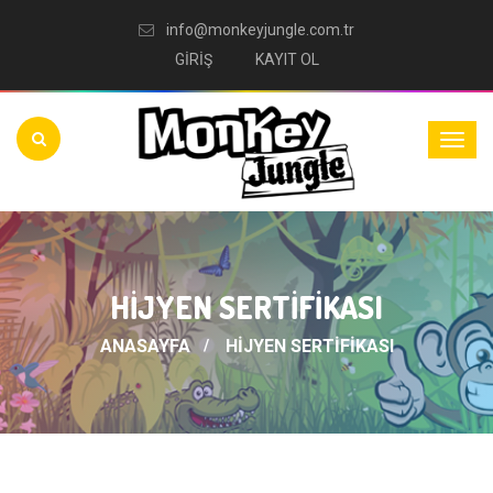
info@monkeyjungle.com.tr
GİRİŞ
KAYIT OL
HİJYEN SERTİFİKASI
ANASAYFA
HİJYEN SERTİFİKASI